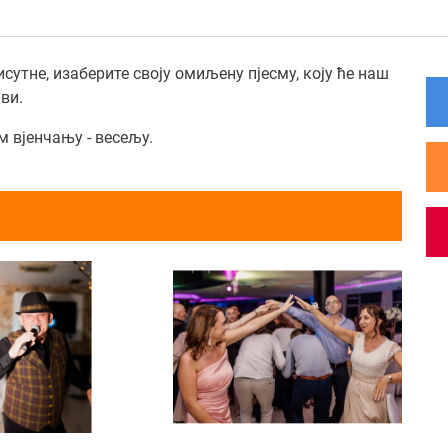
утне, изаберите своју омиљену пјесму, коју ће наш
ви.
м вјенчању - весељу.