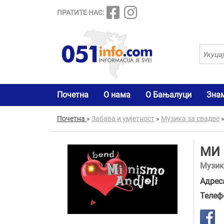
ПРАТИТЕ НАС:
Почетна
О нама
О Бањалуци
Зна
Почетна
»
Забава и умјетност
»
Музика за свадве
МИ 
Музик
Адрес
Телеф