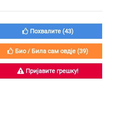
Похвалите (
43
)
Био / Била сам овдје (
39
)
Пријавите грешку!