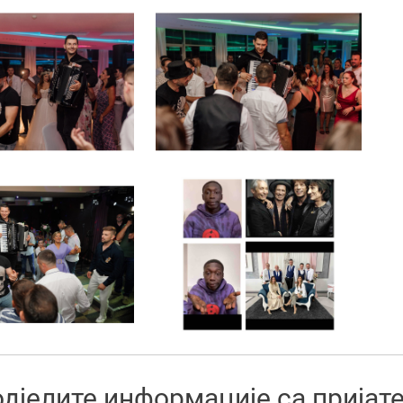
дјелите информације са прија