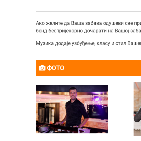
Ако желите да Ваша забава одушеви све прис
бенд беспријекорно дочарати на Вашој заба
Музика додаје узбуђење, класу и стил Ваше
ФОТО