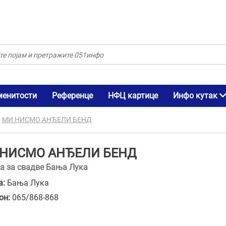
менитости
Референце
НФЦ картице
Инфо кутак
»
МИ НИСМО АНЂЕЛИ БЕНД
НИСМО АНЂЕЛИ БЕНД
а за свадве Бања Лука
а:
Бања Лука
он:
065/868-868