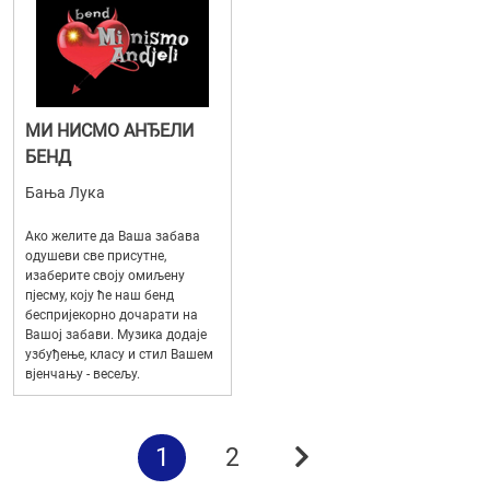
МИ НИСМО АНЂЕЛИ
БЕНД
Бања Лука
Ако желите да Ваша забава
одушеви све присутне,
изаберите своју омиљену
пјесму, коју ће наш бенд
беспријекорно дочарати на
Вашој забави. Музика додаје
узбуђење, класу и стил Вашем
вјенчању - весељу.
1
2