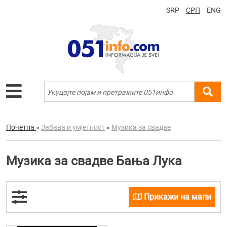
SRP
СРП
ENG
Почетна
»
Забава и умјетност
»
Музика за свадве
Музика за свадве Бања Лука
Прикажи на мапи