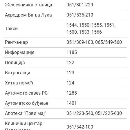
Жељезничка станица
051/301-229
Аеродром Бања Лука
051/535-210
1544, 1550, 1555, 1551,
Такси
1500, 1533, 1566
Рент-а-кар
051/309-103, 065/549-560
Информације
1185
Полиција
122
Ватрогасци
123
Хитна помоћ
124
Ауто-мото савез РС
1285
Аутоматско буђење
1401
Апотека "Први мај"
051/223-540, 051/225-630
Клинички центар
051/342-100