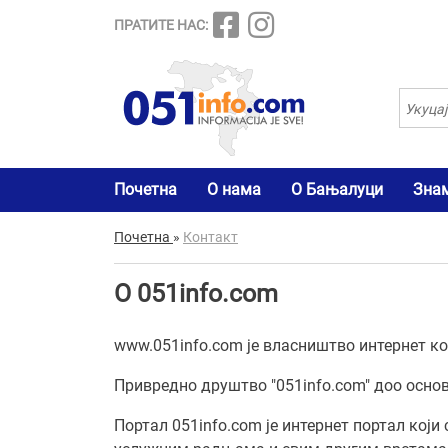
ПРАТИТЕ НАС:
Почетна
О нама
О Бањалуци
Зна
Почетна
»
Контакт
О 051info.com
www.051info.com је власништво интернет ко
Привредно друштво "051info.com" доо основа
Портал 051info.com је интернет портал који