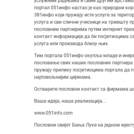
услужним радњама и свим другим врстама 
портал 051инфо настао је као природни кор
381инфо који пружају исте услуге за терито
услуга и сви слични учесници на тржишту п
пословним партнерима путем интернет презе
контакт информације да би посјетиоцима с
услуга или производа близу њих.
Тим портала 051инфо окупља младе и енерги
пословање свих наших пословних партнера к
пружају прилику посјетиоцима портала да п
најповољнијим цијенама.
Остварите пословни контакт са фирмама ш
Ваша идеја, наша реализација...
www.051info.com
Пословни свијет Бања Луке на једном мјест