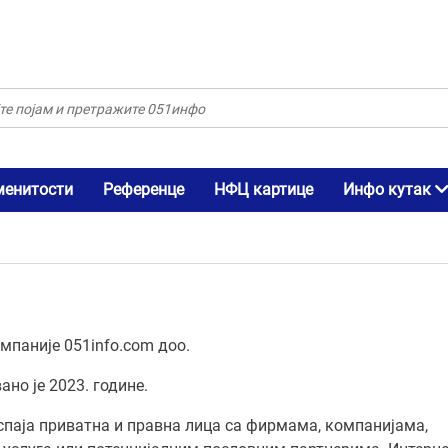
менитости
Референце
НФЦ картице
Инфо кутак
мпаније 051info.com доо.
но је 2023. године.
 спаја приватна и правна лица са фирмама, компанијама,