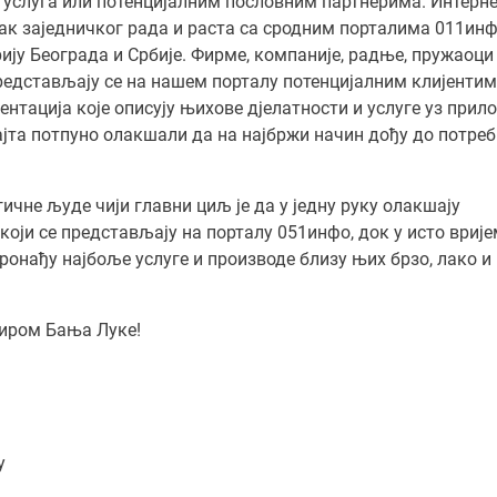
услуга или потенцијалним пословним партнерима. Интерн
ак заједничког рада и раста са сродним порталима 011инф
рију Београда и Србије. Фирме, компаније, радње, пружаоци
редстављају се на нашем порталу потенцијалним клијентим
нтација које описују њихове дјелатности и услуге уз прил
ајта потпуно олакшали да на најбржи начин дођу до потре
чне људе чији главни циљ је да у једну руку олакшају
оји се представљају на порталу 051инфо, док у исто врије
ронађу најбоље услуге и производе близу њих брзо, лако и
иром Бања Луке!
у