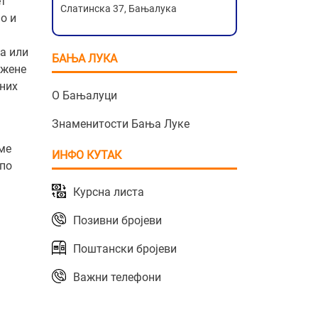
ет
Слатинска 37, Бањалука
о и
а или
БАЊА ЛУКА
ожене
бних
О Бањалуци
Знаменитости Бања Луке
ме
ИНФО КУТАК
 по
Курсна листа
Позивни бројеви
Поштански бројеви
Важни телефони