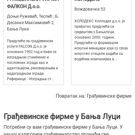
ФАЛKОН Д.о.о.
Вождовачка 52
Доњи Ружевић, Теслић ; Б.
ХОЛОДЕКС Холлодеx д.о.о. је
Десанке Максимовић 2,
приватно предузеће са
Бања Лука
сједиштем у Бањалуци,
основано 2000. године.
Предузеће за градјевинске
Предузеће су формирали
услуге FALCON Д.о.о. је
искусни менаџери који су своје
основано 1992 год и бави се
искуство стицали радећи са
изградњом стамбених и
водећим компанијма и...
пословних зграда као и
адаптацијом, реновирањем и
надоградњом зграда.
Референце: - Изградња ст...
Повратак на:
Грађевинске фирме
Грађевинске фирме у Бања Луци
Потребни су вам грађевинске фирме у Бања Луци. У
нашој категорији грађевинарство пронаћи све