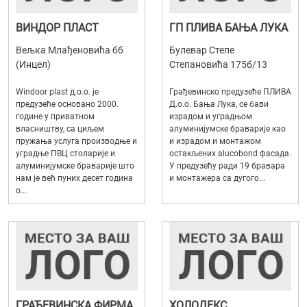
ВИНДОР ПЛАСТ
ГП ПЛИВА БАЊА ЛУКА
Вељка Млађеновића бб
Булевар Степе
(Инцел)
Степановића 175б/13
Windoor plast д.о.о. је
Грађевинско предузеће ПЛИВА
предузеће основано 2000.
Д.о.о. Бања Лука, се бави
године у приватном
израдом и уградњом
власништву, са циљем
алуминијумске браварије као
пружања услуга производње и
и израдом и монтажом
уградње ПВЦ столарије и
остакљених alucobond фасада.
алуминијумске браварије што
У предузећу ради 19 бравара
нам је већ пуних десет година
и монтажера са дугого...
о...
ГРАЂЕВИНСКА ФИРМА
ХОЛОДЕКС