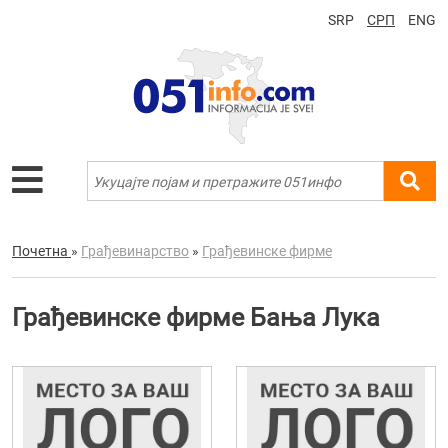
SRP
СРП
ENG
Почетна
»
Грађевинарство
»
Грађевинске фирме
Грађевинске фирме Бања Лука