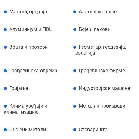
Mетали, продаја
Алати и машине
Алуминијум и ПВЦ
Боје и лакови
Врата и прозори
Геометар, геодезија,
геологија
Грађевинска опрема
Грађевинске фирме
Гријање
Индустријске машине
Клима уређаји и
Метални производи
климатизација
Обојени метали
Стоваришта