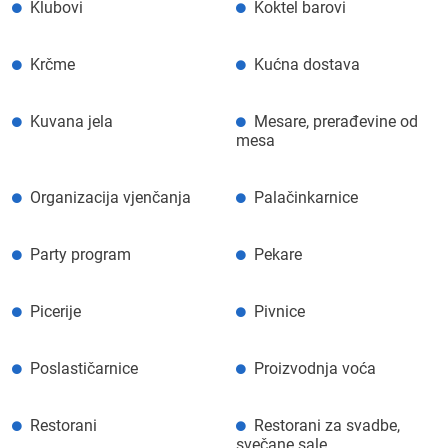
Klubovi
Koktel barovi
Krčme
Kućna dostava
Kuvana jela
Mesare, prerađevine od
mesa
Organizacija vjenčanja
Palačinkarnice
Party program
Pekare
Picerije
Pivnice
Poslastičarnice
Proizvodnja voća
Restorani
Restorani za svadbe,
svečane sale