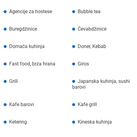
Agencije za hostese
Bubble tea
Buregdžinice
Ćevabdžinice
Domaća kuhinja
Doner, Kebab
Fast food, brza hrana
Giros
Grill
Japanska kuhinja, sushi
barovi
Kafe barovi
Kafe grill
Ketering
Kineska kuhinja