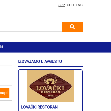
SRP
СРП
ENG
kt
IZDVAJAMO U AVGUSTU
mapi
LOVAČKI RESTORAN