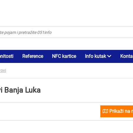
itosti
Reference
NFC kartice
Info kutak
Konta
rovi
i Banja Luka
Prikaži na 