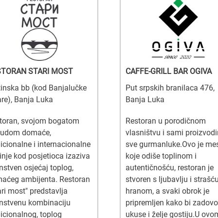
STORAN STARI MOST
CAFFE-GRILL BAR OGIVA
tinska bb (kod Banjalučke
Put srpskih branilaca 476,
are), Banja Luka
Banja Luka
toran, svojom bogatom
Restoran u porodičnom
udom domaće,
vlasništvu i sami proizvod
dicionalne i internacionalne
sve gurmanluke.Ovo je me
inje kod posjetioca izaziva
koje odiše toplinom i
instven osjećaj toplog,
autentičnošću, restoran je
aćeg ambijenta. Restoran
stvoren s ljubavlju i strašć
ari most" predstavlja
hranom, a svaki obrok je
instvenu kombinaciju
pripremljen kako bi zadovolj
dicionalnog, toplog
ukuse i želje gostiju.U ovo