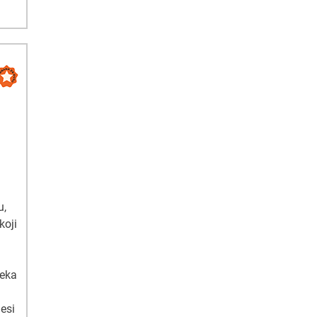
u,
koji
čeka
esi