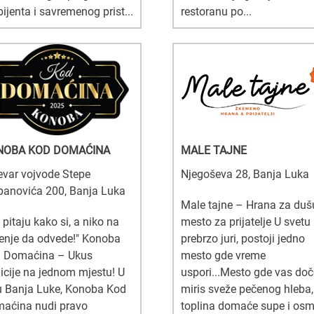
ijenta i savremenog prist...
restoranu po...
NOBA KOD DOMAĆINA
MALE TAJNE
evar vojvode Stepe
Njegoševa 28, Banja Luka
panovića 200, Banja Luka
Male tajne – Hrana za duš
 pitaju kako si, a niko na
mesto za prijatelje U svetu 
enje da odvede!" Konoba
prebrzo juri, postoji jedno
 Domaćina – Ukus
mesto gde vreme
dicije na jednom mjestu! U
uspori...Mesto gde vas do
u Banja Luke, Konoba Kod
miris sveže pečenog hleba,
aćina nudi pravo
toplina domaće supe i osm