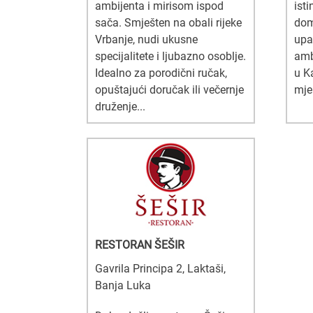
ambijenta i mirisom ispod
isti
sača. Smješten na obali rijeke
dom
Vrbanje, nudi ukusne
upa
specijalitete i ljubazno osoblje.
ambi
Idealno za porodični ručak,
u K
opuštajući doručak ili večernje
mje.
druženje...
RESTORAN ŠEŠIR
Gavrila Principa 2, Laktaši,
Banja Luka