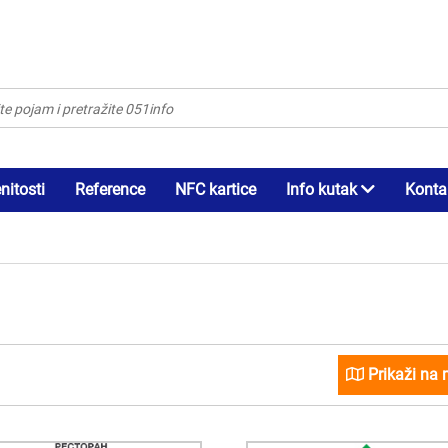
itosti
Reference
NFC kartice
Info kutak
Konta
Prikaži na 