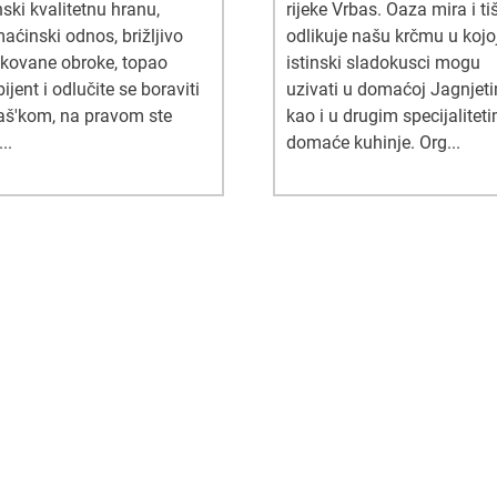
nski kvalitetnu hranu,
rijeke Vrbas. Oaza mira i ti
aćinski odnos, brižljivo
odlikuje našu krčmu u kojo
kovane obroke, topao
istinski sladokusci mogu
jent i odlučite se boraviti
uzivati u domaćoj Jagnjeti
aš'kom, na pravom ste
kao i u drugim specijalitet
..
domaće kuhinje. Org...