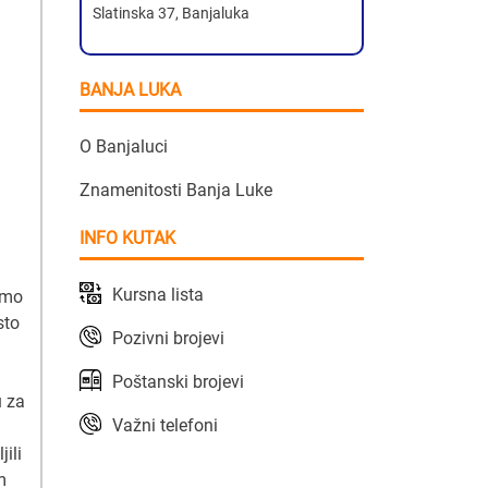
Slatinska 37, Banjaluka
BANJA LUKA
O Banjaluci
Znamenitosti Banja Luke
INFO KUTAK
Kursna lista
imo
sto
Pozivni brojevi
Poštanski brojevi
u za
Važni telefoni
ili
m