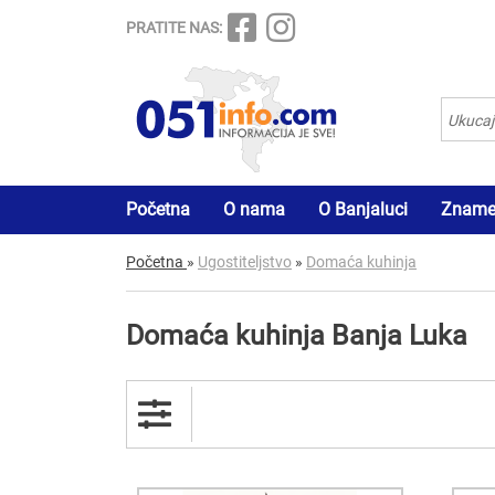
PRATITE NAS:
Početna
O nama
O Banjaluci
Znamen
Početna
»
Ugostiteljstvo
»
Domaća kuhinja
Domaća kuhinja Banja Luka