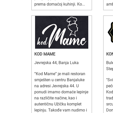
prema domaćoj kuhinji. Ko...
amb
KOD MAME
KO
Jevrejska 44, Banja Luka
Bul
Ste
“Kod Mame” je mali restoran
smješten u centru Banjaluke
"Svi
na adresi Jevrejska 44. U
peč
ponudi imamo domaće lepinje
Kod
na različite načine, kao i
tra
autentičnu Užičku komplet
src
lepinju. Takođe vam nudimo i
Dom