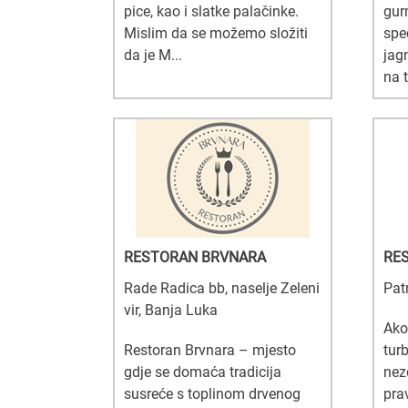
pice, kao i slatke palačinke.
gur
Mislim da se možemo složiti
spec
da je M...
jag
na 
RESTORAN BRVNARA
RE
Rade Radica bb, naselje Zeleni
Pat
vir, Banja Luka
Ako
Restoran Brvnara – mjesto
tur
gdje se domaća tradicija
nez
susreće s toplinom drvenog
pra