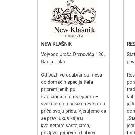
NEW KLAŠNIK
RE
Vojvode Uroša Drenovića 120,
Sla
Banja Luka
piv
Od pažljivo odabranog mesa
Res
do domaćih specijaliteta
pon
pripremljenih po
tra
tradicionalnim receptima –
kuh
svaki tanjir u našem restoranu
jed
priča svoju priču. Vjerujemo da
dom
se pravi ukus krije u
„St
kvalitetnim sastojcima,
jed
pažljivoj pripremi i ljubavi
tra