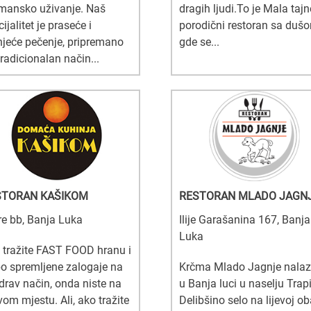
mansko uživanje. Naš
dragih ljudi.To je Mala taj
ijalitet je praseće i
porodični restoran sa duš
njeće pečenje, pripremano
gde se...
tradicionalan način...
STORAN KAŠIKOM
RESTORAN MLADO JAGN
re bb, Banja Luka
Ilije Garašanina 167, Banja
Luka
 tražite FAST FOOD hranu i
bo spremljene zalogaje na
Krčma Mlado Jagnje nalaz
drav način, onda niste na
u Banja luci u naselju Trapi
vom mjestu. Ali, ako tražite
Delibšino selo na lijevoj ob