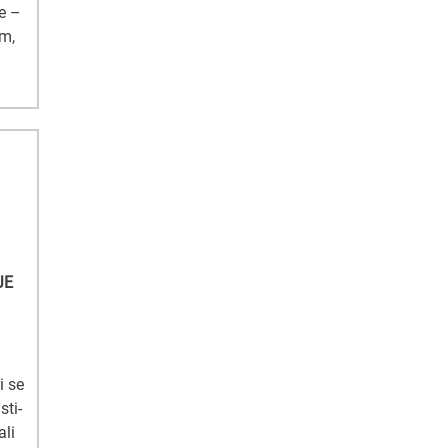
ne –
om,
JE
i se
sti-
ali