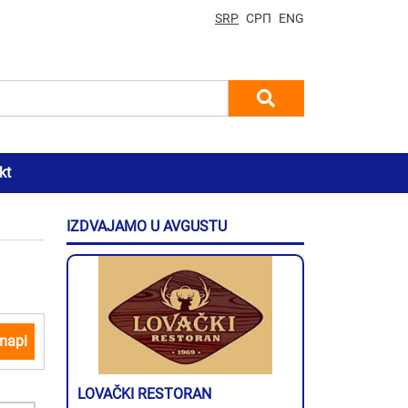
SRP
СРП
ENG
kt
IZDVAJAMO U AVGUSTU
mapi
LOVAČKI RESTORAN