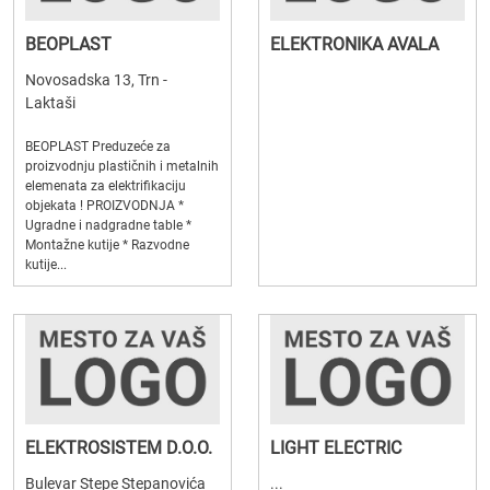
BEOPLAST
ELEKTRONIKA AVALA
Novosadska 13, Trn -
Laktaši
BEOPLAST Preduzeće za
proizvodnju plastičnih i metalnih
elemenata za elektrifikaciju
objekata ! PROIZVODNJA *
Ugradne i nadgradne table *
Montažne kutije * Razvodne
kutije...
ELEKTROSISTEM D.O.O.
LIGHT ELECTRIC
Bulevar Stepe Stepanovića
...