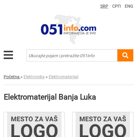
SRP
СРП
ENG
Početna
»
Elektronika
»
Elektromaterijal
Elektromaterijal Banja Luka