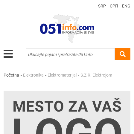
SRP
СРП
ENG
Početna
»
Elektronika
»
Elektromaterijal
»
S.Z.R. Elektrojom