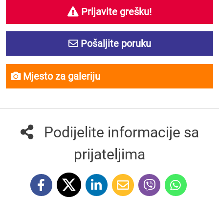
Prijavite grešku!
Pošaljite poruku
Mjesto za galeriju
Podijelite informacije sa
prijateljima