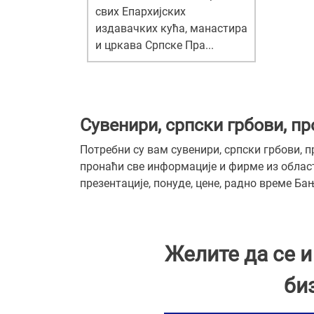
свих Епархијских
издавачких кућа, манастира
и цркава Српске Пра...
Сувенири, српски грбови, п
Потребни су вам сувенири, српски грбови, п
пронаћи све информације и фирме из област
презентације, понуде, цене, радно време Б
Желите да се 
би