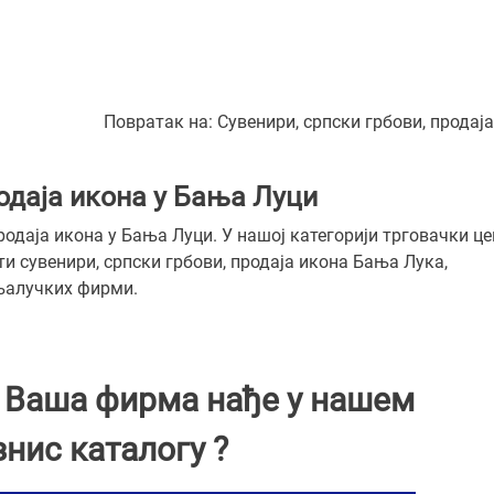
Повратак на:
Сувенири, српски грбови, продај
родаја икона у Бања Луци
родаја икона у Бања Луци. У нашој категорији трговачки ц
и сувенири, српски грбови, продаја икона Бања Лука,
ањалучких фирми.
и Ваша фирма нађе у нашем
знис каталогу ?