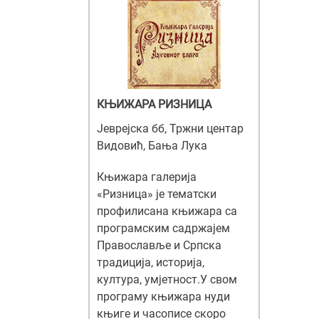
КЊИЖАРА РИЗНИЦА
Јеврејска бб, Тржни центар
Видовић, Бања Лука
Књижара галерија
«Ризница» је тематски
профилисана књижара са
програмским садржајем
Православље и Српска
традиција, историја,
култура, умјетност.У свом
програму књижара нуди
књиге и часописе скоро