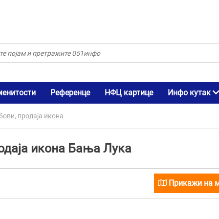
менитости
Референце
НФЦ картице
Инфо кутак
бови, продаја икона
родаја икона Бања Лука
Прикажи на 