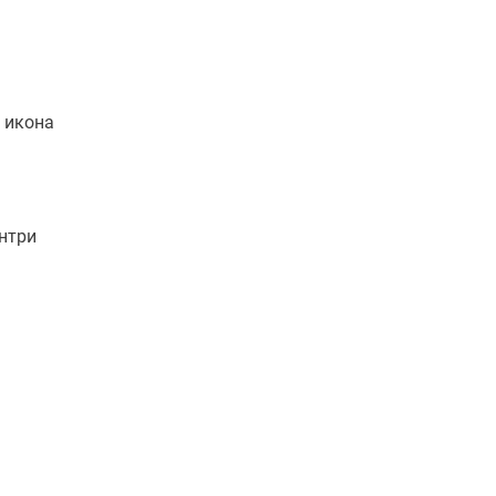
а икона
ентри