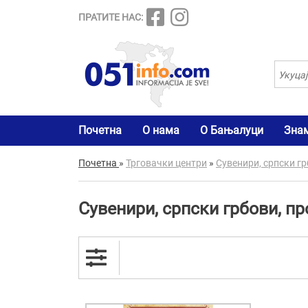
ПРАТИТЕ НАС:
Почетна
О нама
О Бањалуци
Зна
Почетна
»
Трговачки центри
»
Сувенири, српски гр
Сувенири, српски грбови, п