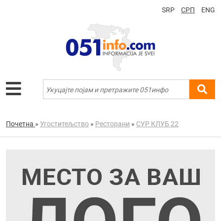
SRP
СРП
ENG
Почетна
»
Угоститељство
»
Ресторани
»
СУР КЛУБ 22