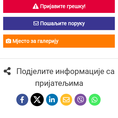
Пријавите грешку!
Пошаљите поруку
Мјесто за галерију
Подјелите информације са
пријатељима