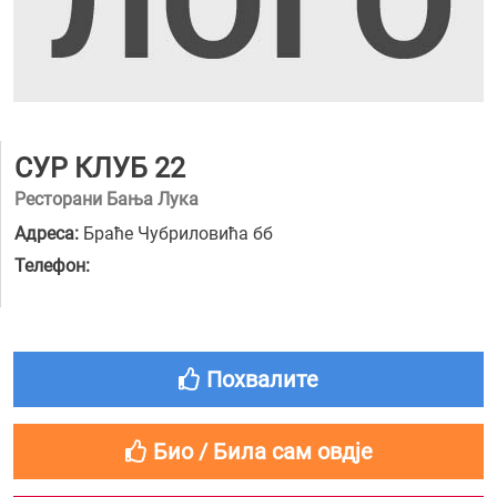
СУР КЛУБ 22
Ресторани Бања Лука
Адреса:
Браће Чубриловића бб
Телефон:
Похвалите
Био / Била сам овдје