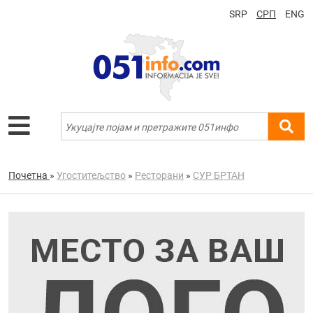
SRP
СРП
ENG
Почетна
»
Угоститељство
»
Ресторани
»
СУР БРТАН