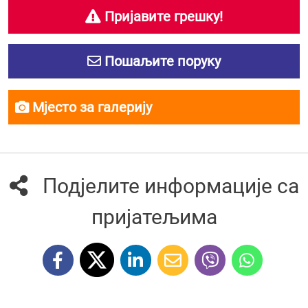
Пријавите грешку!
Пошаљите поруку
Мјесто за галерију
Подјелите информације са
пријатељима