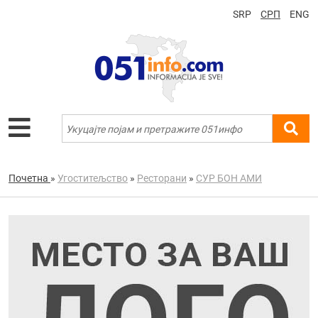
SRP
СРП
ENG
Почетна
»
Угоститељство
»
Ресторани
»
СУР БОН АМИ