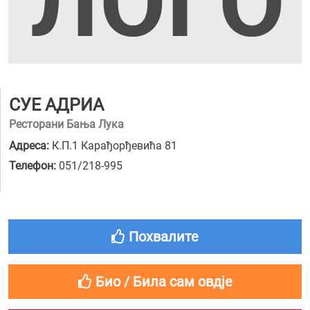
СУЕ АДРИА
Ресторани Бања Лука
Адреса:
К.П.1 Карађорђевића 81
Телефон:
051/218-995
Похвалите
Био / Била сам овдје