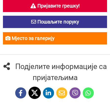
Пријавите грешку!
Пошаљите поруку
Мјесто за галерију
Подјелите информације са
пријатељима