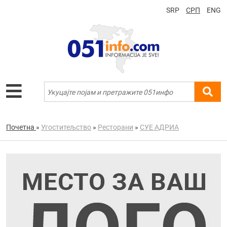
SRP
СРП
ENG
Почетна
»
Угоститељство
»
Ресторани
»
СУЕ АДРИА