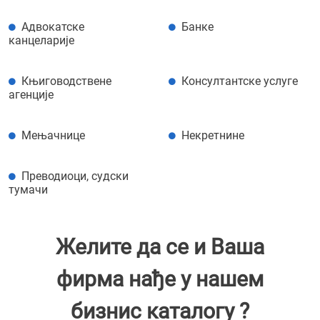
Адвокатске
Банке
канцеларије
Књиговодствене
Консултантске услуге
агенције
Мењачнице
Некретнине
Преводиоци, судски
тумачи
Желите да се и Ваша
фирма нађе у нашем
бизнис каталогу ?