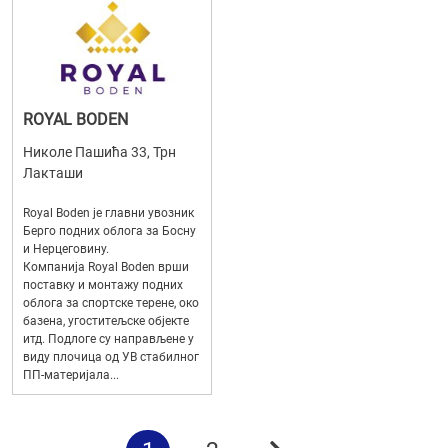
ROYAL BODEN
Николе Пашића 33, Трн
Лакташи
Royal Boden је главни увозник
Берго подних облога за Босну
и Hерцеговину.
Компанија Royal Boden врши
поставку и монтажу подних
облога за спортске терене, око
базена, угоститељске објекте
итд. Подлоге су направљене у
виду плочица од УВ стабилног
ПП-материјала...