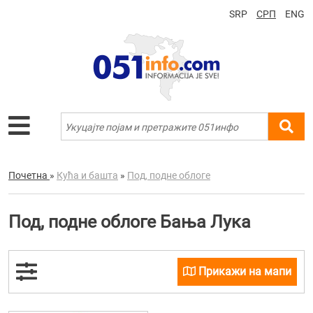
SRP
СРП
ENG
Почетна
»
Кућа и башта
»
Под, подне облоге
Под, подне облоге Бања Лука
Прикажи на мапи