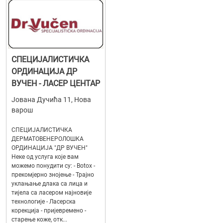
СПЕЦИЈАЛИСТИЧКА
ОРДИНАЦИЈА ДР
ВУЧЕН - ЛАСЕР ЦЕНТАР
Јована Дучића 11, Нова
варош
СПЕЦИЈАЛИСТИЧКА
ДЕРМАТОВЕНЕРОЛОШКА
ОРДИНАЦИЈА "ДР ВУЧЕН"
Неке од услуга које вам
можемо понудити су: - Botox -
прекомјерно знојење - Трајно
уклањање длака са лица и
тијела са ласером најновије
технологије - Ласерска
корекција - пријевремено -
старење коже, отк...