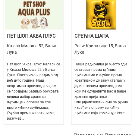
ПЕТ ШОП AKBA ПЛУС
СРЕЋНА ШАПА
Књаза Милоша 52, Бања
Реље Крилатице 15, Бања
Лука
Лука
Пет шоп "Аква Плус" налази се
Наша радионица је мјесто гдје
у Књаза Милоша 52 у Бања
се страст према кућним
Луци. Постојимо и радимо од
љубимцима и љубав према
већ дуго година. Наш
креативном дизајну стапају у
асортиман производа чијом
јединственим производима
се продајом бавимо обухвата
који ће одушевити вас и ваше
велики избор хране за
крзнене пријатеље.
љубимце и опреме за све
Специјализовани смо за ручно
врсте кућних љубимаца.
израђену опрему за кућне
Љубав према животињама,
љубимце која комбинује есте...
разумев...