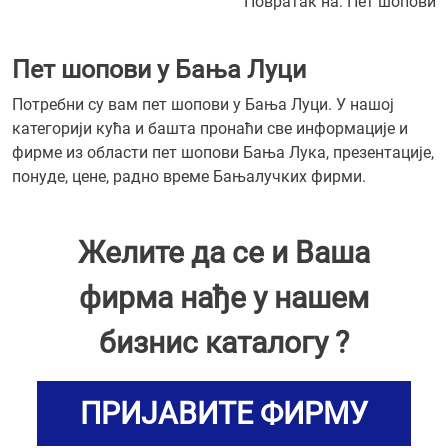
Повратак на:
Пет шопови
Пет шопови у Бања Луци
Потребни су вам пет шопови у Бања Луци. У нашој
категорији кућа и башта пронаћи све информације и
фирме из области пет шопови Бања Лука, презентације,
понуде, цене, радно време Бањалучких фирми.
Желите да се и Ваша
фирма нађе у нашем
бизнис каталогу ?
ПРИЈАВИТЕ ФИРМУ