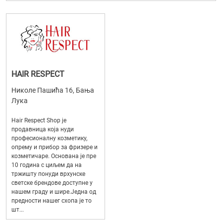
HAIR RESPECT
Николе Пашића 16, Бања
Лука
Hair Respect Shop је
продавница која нуди
професионалну козметику,
опрему и прибор за фризере и
козметичаре. Основана је пре
10 година с циљем да на
тржишту понуди врхунске
светске брендове доступне у
нашем граду и шире.Једна од
предности нашег схопа је то
шт...