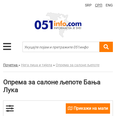
SRP
СРП
ENG
Почетна
»
Нега лица и тијела
»
Опрема за салоне љепоте
Опрема за салоне љепоте Бања
Лука
Прикажи на мапи