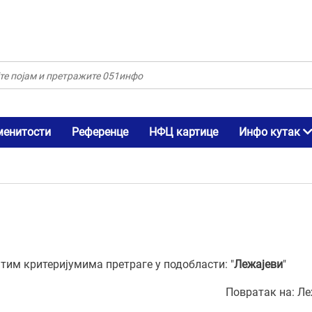
менитости
Референце
НФЦ картице
Инфо кутак
им критеријумима претраге у подобласти: "
Лежајеви
"
Повратак на:
Ле