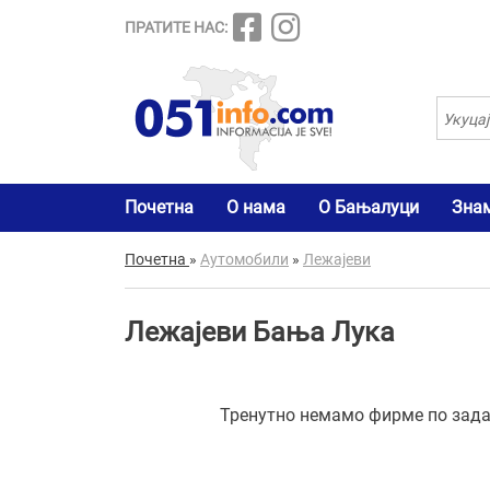
ПРАТИТЕ НАС:
Почетна
О нама
О Бањалуци
Зна
Почетна
»
Аутомобили
»
Лежајеви
Лежајеви Бања Лука
Тренутно немамо фирме по задат