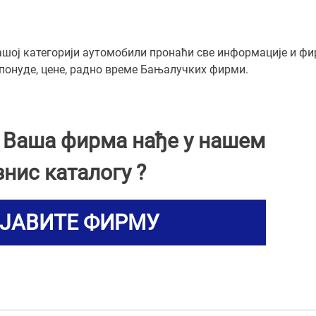
ашој категорији аутомобили пронаћи све информације и фи
 понуде, цене, радно време Бањалучких фирми.
и Ваша фирма нађе у нашем
знис каталогу ?
ЈАВИТЕ ФИРМУ