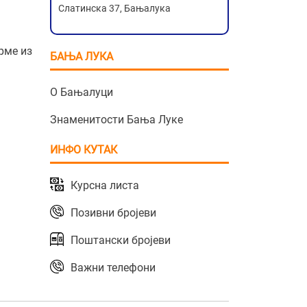
Слатинска 37, Бањалука
рме из
БАЊА ЛУКА
О Бањалуци
Знаменитости Бања Луке
ИНФО КУТАК
Курсна листа
Позивни бројеви
Поштански бројеви
Важни телефони