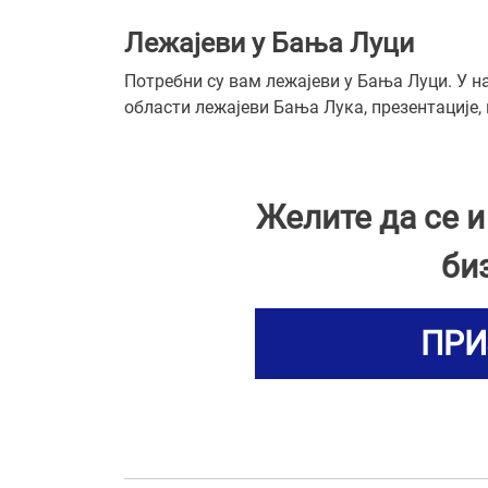
Лежајеви у Бања Луци
Потребни су вам лежајеви у Бања Луци. У н
области лежајеви Бања Лука, презентације,
Желите да се 
би
ПРИ