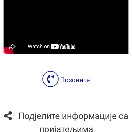
Позовите
Подјелите информације са
пријатељима