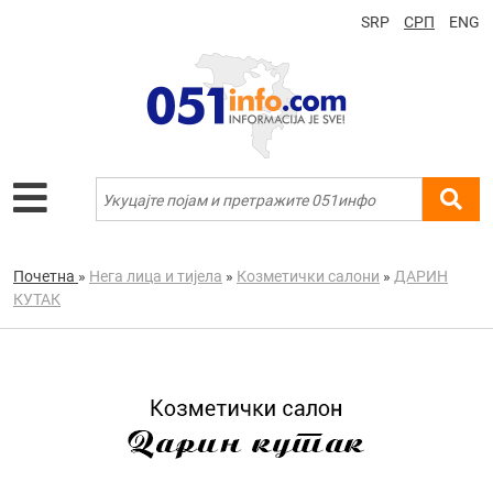
SRP
СРП
ENG
Почетна
»
Нега лица и тијела
»
Козметички салони
»
ДАРИН
КУТАК