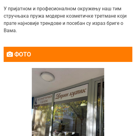
У пријатном и професионалном окружењу наш тим
стручњака пружа модерне козметичке третмане који
прате најновије трендове и посебан су израз бриге о
Вама.
ФОТО