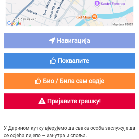
Навигација
Похвалите
Био / Била сам овдје
Пријавите грешку!
У Дарином кутку вјерујемо да свака особа заслужује да
се осјећа лијепо – изнутра и споља.