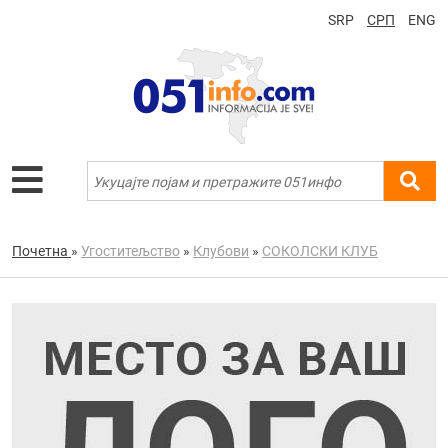
SRP
СРП
ENG
Почетна
»
Угоститељство
»
Клубови
»
СОКОЛСКИ КЛУБ