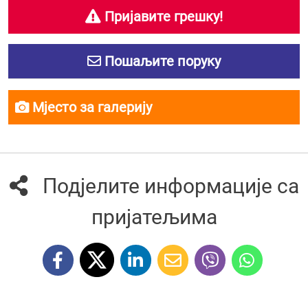
Пријавите грешку!
Пошаљите поруку
Мјесто за галерију
Подјелите информације са
пријатељима