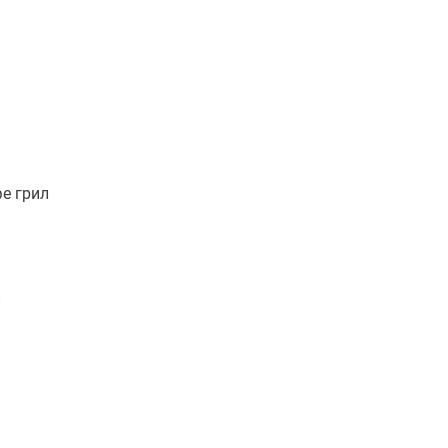
е грил
и