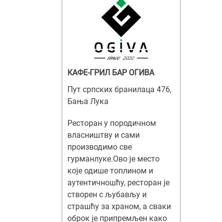
КАФЕ-ГРИЛ БАР ОГИВА
Пут српских бранилаца 476,
Бања Лука
Ресторан у породичном
власништву и сами
производимо све
гурманлуке.Ово је место
које одише топлином и
аутентичношћу, ресторан је
створен с љубављу и
страшћу за храном, а сваки
оброк је припремљен како