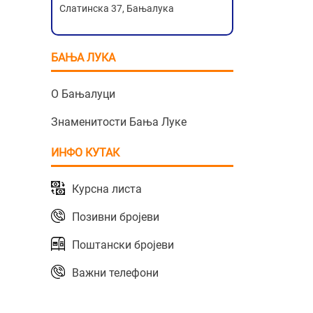
Слатинска 37, Бањалука
БАЊА ЛУКА
О Бањалуци
Знаменитости Бања Луке
ИНФО КУТАК
Курсна листа
Позивни бројеви
Поштански бројеви
Важни телефони