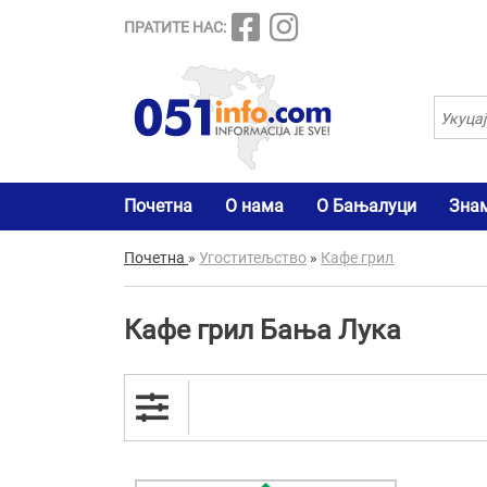
ПРАТИТЕ НАС:
Почетна
О нама
О Бањалуци
Зна
Почетна
»
Угоститељство
»
Кафе грил
Кафе грил Бања Лука