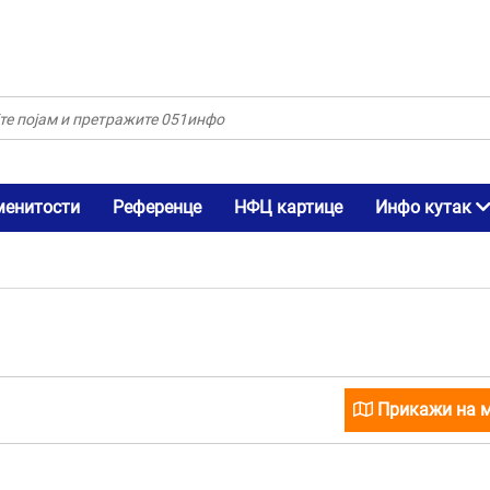
менитости
Референце
НФЦ картице
Инфо кутак
Прикажи на 