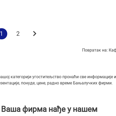
1
2
Повратак на:
Каф
нашој категорији угоститељство пронаћи све информације 
зентације, понуде, цене, радно време Бањалучких фирми.
и Ваша фирма нађе у нашем