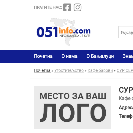
ПРАТИТЕ НАС:
Почетна
О нама
О Бањалуци
Зна
Почетна
»
Угоститељство
»
Кафе барови
»
СУР СЕ
СУР
Кафе 
Адрес
Телеф