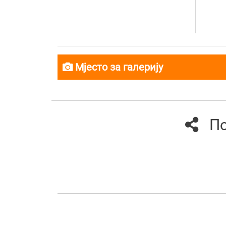
Мјесто за галерију
По