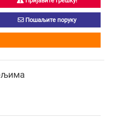
Пријавите грешку!
Пошаљите поруку
тељима