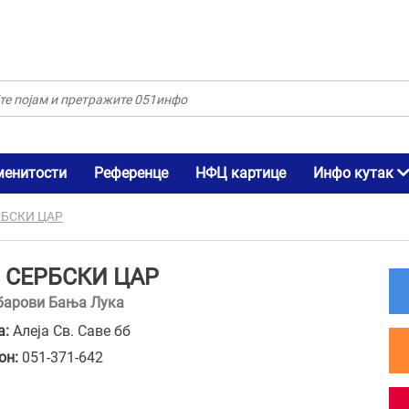
менитости
Референце
НФЦ картице
Инфо кутак
РБСКИ ЦАР
 СЕРБСКИ ЦАР
барови Бања Лука
а:
Алеја Св. Саве бб
он:
051-371-642