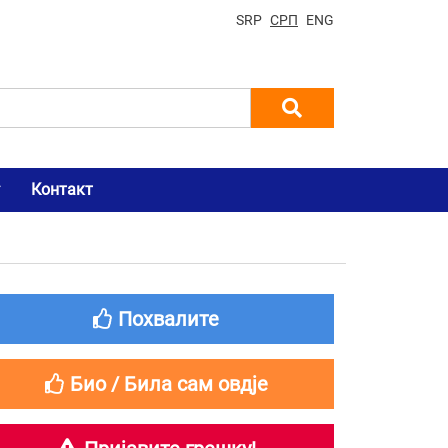
SRP
СРП
ENG
Контакт
Похвалите
Био / Била сам овдје