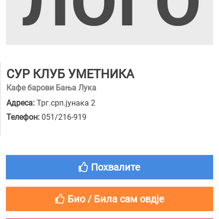
СУР КЛУБ УМЕТНИКА
Кафе барови Бања Лука
Адреса:
Трг.срп.јунака 2
Телефон:
051/216-919
Похвалите
Био / Била сам овдје