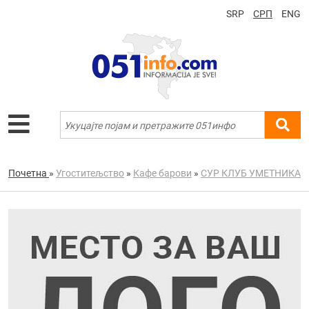
SRP
СРП
ENG
Почетна
»
Угоститељство
»
Кафе барови
»
СУР КЛУБ УМЕТНИКА