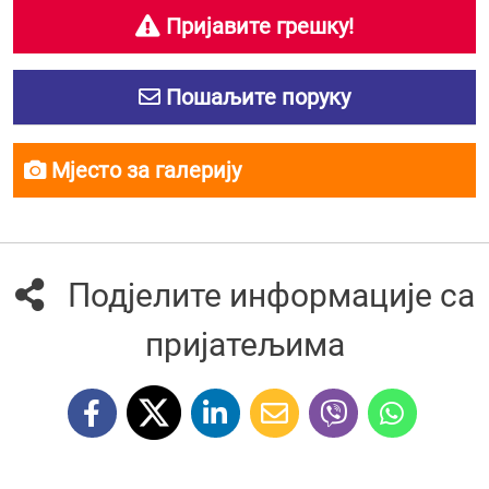
Пријавите грешку!
Пошаљите поруку
Мјесто за галерију
Подјелите информације са
пријатељима