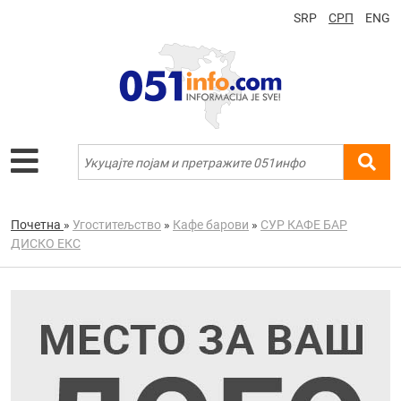
SRP
СРП
ENG
Почетна
»
Угоститељство
»
Кафе барови
»
СУР КАФЕ БАР
ДИСКО ЕКС