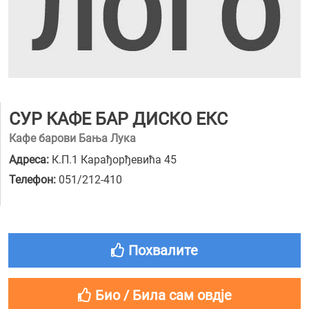
СУР КАФЕ БАР ДИСКО ЕКС
Кафе барови Бања Лука
Адреса:
К.П.1 Карађорђевића 45
Телефон:
051/212-410
Похвалите
Био / Била сам овдје