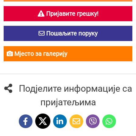
Пријавите грешку!
Пошаљите поруку
Мјесто за галерију
Подјелите информације са
пријатељима