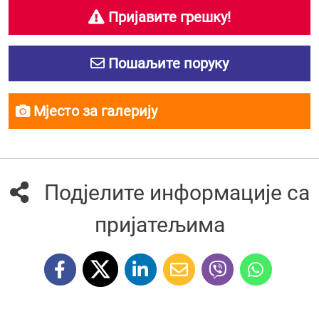
Пријавите грешку!
Пошаљите поруку
Мјесто за галерију
Подјелите информације са
пријатељима