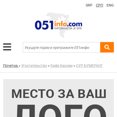
SRP
СРП
ENG
Почетна
»
Угоститељство
»
Кафе барови
»
СУР БУМЕРАНГ