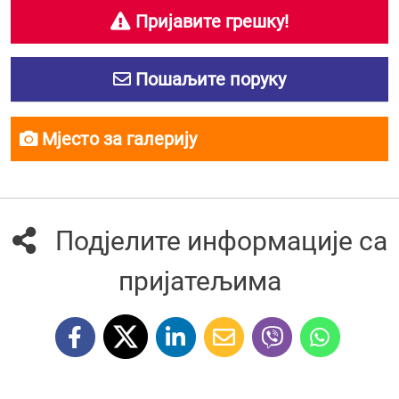
Пријавите грешку!
Пошаљите поруку
Мјесто за галерију
Подјелите информације са
пријатељима