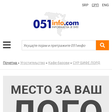
SRP
СРП
ENG
Почетна
»
Угоститељство
»
Кафе барови
»
СУР БИФЕ ЛОРД