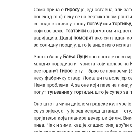
Сама прича о
гиросу
је једноставна, али за
понекад mix) пеку се на вертикалном роштиљ
се онда ставља у топлу
погачу
или
тортиљу
који све веже:
тзатзики
са јогуртом и краст
варијација. Додај
помфрит
ако си гладан ко
за солидну порцију, што је више него испла
Зашто баш у
Бања Луци
ово постаје опсесиј
младих породица и туриста који долазе на
ресторану?
Гирос
је ту – брзо се припреми (5
неку фабричку ствар. Локалци га воле јер с
Нема проблема. А за оне који пазе на линију
попут
туњевине у тортиљи
, што је супер за
Оно што га чини дијелом градске културе је
се уз ријеку, а ту је ред испред штанда – ст
пријатеља која планира вечерњи филм. Вик
пива. Чак и зими, кад је хладно, онај врући 