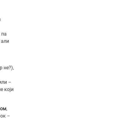
и
 па
 али
р не?),
или –
е који
ком
,
рок –