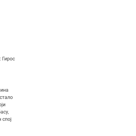
:
Гирос
чина
остало
оји
асу,
 спој