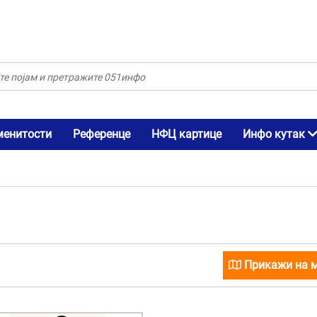
менитости
Референце
НФЦ картице
Инфо кутак
Прикажи на 