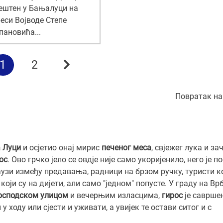
ештен у Бањалуци на
еси Војводе Степе
пановића...
1
2
Повратак на
 Луци
и осјетио онај мирис
печеног меса
, свјежег лука и за
ос
. Ово грчко јело се овд‌је није само укоријенило, него је п
паузи између предавања, радници на брзом ручку, туристи к
оји су на дијети, али само "једном" попусте. У граду на Врб
осподском улицом
и вечерњим изласцима,
гирос
је савршен
ходу или сјести и уживати, а увијек те остави ситог и с