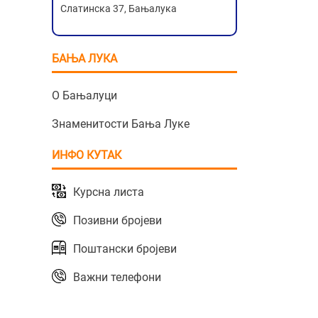
Слатинска 37, Бањалука
БАЊА ЛУКА
О Бањалуци
Знаменитости Бања Луке
ИНФО КУТАК
Курсна листа
Позивни бројеви
Поштански бројеви
Важни телефони