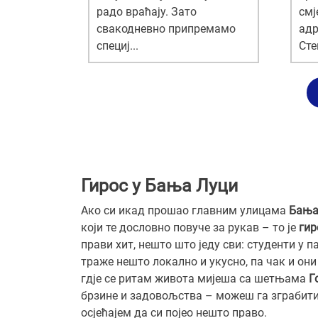
радо враћају. Зато
смј
свакодневно припремамо
адр
специј...
Сте
Гирос у Бања Луци
Ако си икад прошао главним улицама
Бања
који те дословно повуче за рукав – то је
гир
прави хит, нешто што једу сви: студенти у 
траже нешто локално и укусно, па чак и они к
гд‌је се ритам живота мијеша са шетњама
Г
брзине и задовољства – можеш га зграбити у 
осјећајем да си појео нешто право.