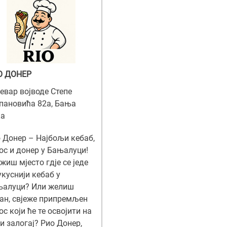
О ДОНЕР
евар војводе Степе
пановића 82а, Бања
ка
 Донер – Најбољи кебаб,
ос и донер у Бањалуци!
жиш мјесто гд‌је се једе
укуснији кебаб у
њалуци? Или желиш
ан, свјеже припремљен
ос који ће те освојити на
и залогај? Рио Донер,