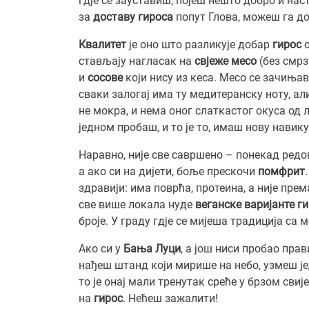
гд‌је се зауставиш, појеш нешто добро и на
за
доставу гироса
попут Глова, можеш га до
Квалитет
је оно што разликује добар
гирос
о
стављају нагласак на
свјеже месо
(без смрзн
и
сосове
који нису из кеса. Месо се зачиња
сваки залогај има ту медитеранску ноту, а
не мокра, и нема оног слаткастог окуса од 
једном пробаш, и то је то, имаш нову навику
Наравно, није све савршено – понекад редо
а ако си на дијети, боље прескочи
помфрит
здравији: има поврћа, протеина, а није прем
све више локала нуде
веганске варијанте г
броје. У граду гд‌је се мијеша традиција са
Ако си у
Бања Луци
, а још ниси пробао пра
нађеш штанд који мирише на небо, узмеш јед
то је онај мали тренутак среће у брзом сви
на
гирос
. Нећеш зажалити!