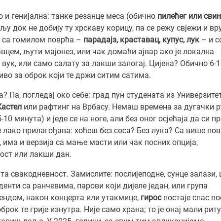
то и генијална: танке резанце меса (обично
пилећег или сви
у док не добију ту хрскаву корицу, па се режу свјежи и вр
, са гомилом поврћа –
парадајз, краставац, купус, лук
– и с
авцем, љути мајонез, или чак домаћи ајвар ако је локална
 вук, или само салату за лакши залогај. Цијена? Обично 6-
тиво за оброк који те држи ситим сатима.
а? Па, погледај око себе: град пун студената из Универзитет
Кастел
или рафтинг на Врбасу. Немаш времена за дугачки р
-10 минута) и једе се на ноге, али без оног осјећаја да си п
е лако прилагођава: хоћеш без соса? Без лука? Са више по
, има и верзија са мање масти или чак посних опција,
 пост или лакши дан.
 та свакодневност. Замислите: послијеподне, сунце залази,
уденти са ранчевима, парови који дијеле један, или група
ендом, након концерта или утакмице,
гирос
постаје спас по
оброк те грије изнутра. Није само храна; то је онај мали рит