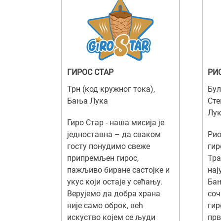
ГИРОС СТАР
РИ
Трн (код кружног тока),
Бул
Бања Лука
Сте
Лу
Гиро Стар - наша мисија је
једноставна – да сваком
Рио
госту понудимо свеже
гир
припремљен гирос,
Тра
пажљиво биране састојке и
нај
укус који остаје у сећању.
Ба
Верујемо да добра храна
соч
није само оброк, већ
гир
искуство којем се људи
прв