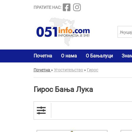
ПРАТИТЕ НАС:
Почетна
О нама
О Бањалуци
Зна
Почетна
»
Угоститељство
»
Гирос
Гирос Бања Лука