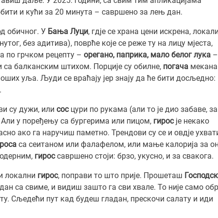
ставиш даље. У 2025. години, са свим тим апликацијама
бити и кући за 20 минута – савршено за лењ дан.
д обичног. У
Бања Луци
, гд‌је се храна цени искрена, локал
утог, без адитива), поврће које се реже ту на лицу мјеста,
ва по грчком рецепту –
орегано, паприка, мало белог лука
–
ли са балканским штихом. Порције су обилне,
погача
мекана
лоших уља. Људи се враћају јер знају да ће бити досљедно:
.
ви су дужи, или
сос
цури по рукама (али то је дио забаве, за
. Али у поређењу са бургерима или пицом,
гирос
је некако
асно ако га наручиш паметно. Трендови су се и овд‌је ухват
ироса
са сеитаном или фалафелом, или мање калорија за он
 модерним,
гирос
савршено стоји: брзо, укусно, и за свакога.
ви локални
гирос
, поправи то што прије. Прошеташ
Господс
ан са свиме, и видиш зашто га сви хвале. То није само об
јету. Сљедећи пут кад будеш гладан, прескочи салату и иди