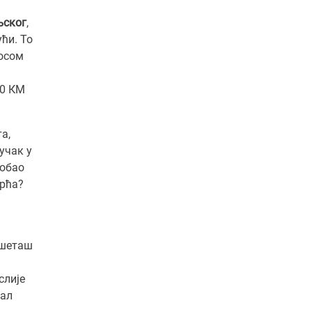
њског
,
ући. То
осом
10 КМ
а,
учак у
робао
врћа?
 шеташ
слије
уал