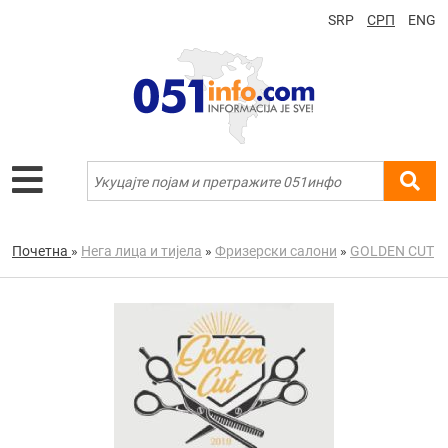
SRP
СРП
ENG
Почетна
»
Нега лица и тијела
»
Фризерски салони
»
GOLDEN CUT