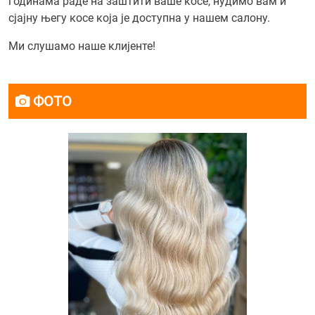
годинама раде на заштити ваше косе, нудимо вам и
сјајну његу косе која је доступна у нашем салону.
Ми слушамо наше клијенте!
ФОТО