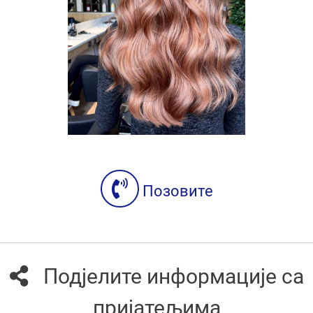
Позовите
Подјелите информације са
пријатељима