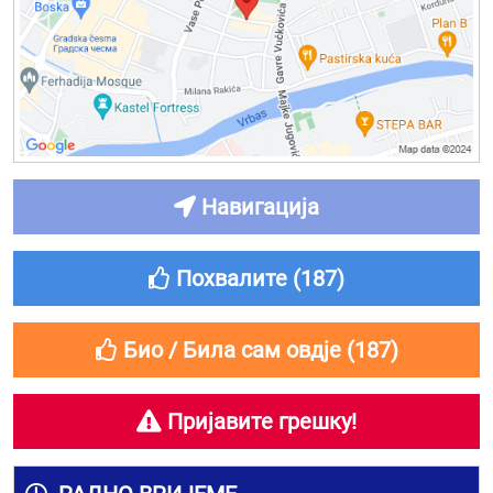
Навигација
Похвалите (
187
)
Био / Била сам овдје (
187
)
Пријавите грешку!