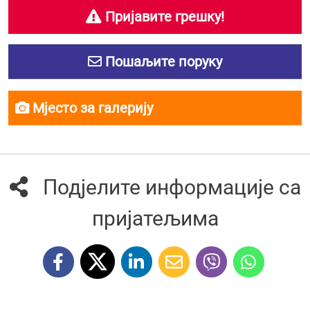
Пријавите грешку!
Пошаљите поруку
Мјесто за галерију
Подјелите информације са
пријатељима