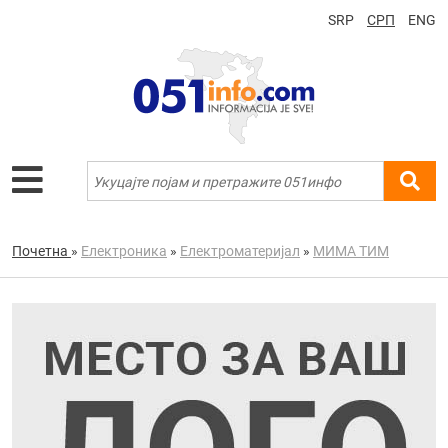
SRP
СРП
ENG
Почетна
»
Електроника
»
Електроматеријал
»
МИМА ТИМ