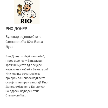
РИО ДОНЕР
Булевар војводе Степе
Степановића 82а, Бања
Лука
Рио Донер – Најбољи кебаб,
гирос и донер у Бањалуци!
Тражиш мјесто гд‌је се једе
најукуснији кебаб у Бањалуци?
Или желиш сочан, свјеже
припремљен гирос који ће те
освојити на први залогај? Рио
Донер, смјештен у Бањалуци
на адреси Војводе Степе
Степановића...