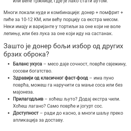
или веће тржнице, гд‌је је лако стати аутом.
Многи локали нуде и комбинације: донер + помфрит +
пиће за 10-12 КМ, или већу порцију са екстра месом.
Неки имају и варијанте у тортиљи за оне који не воле
лепињу, или без лука за оне који иду на састанак.
Зашто је донер бољи избор од других
брзих оброка?
Баланс укуса
– месо даје сочност, поврће свјежину,
сосови богатство.
Здравији од класичног фаст-фоод
– има пуно
поврћа, можеш га наручити са мање соса или без
мајонеза.
Прилагодљив
– хоћеш љуто? Додај екстра чили.
Хоћеш лагано? Само поврће и јогурт сос.
Доступност
– ради до касно, а многи шаљу преко
апликација за доставу.