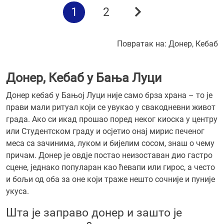
1
2
Повратак на:
Донер, Кебаб
Донер, Кебаб у Бања Луци
Донер кебаб у Бањој Луци није само брза храна – то је
прави мали ритуал који се увукао у свакодневни живот
града. Ако си икад прошао поред неког киоска у центру
или Студентском граду и осјетио онај мирис печеног
меса са зачинима, луком и бијелим сосом, знаш о чему
причам. Донер је овд‌је постао неизоставан дио гастро
сцене, једнако популаран као ћевапи или гирос, а често
и бољи од оба за оне који траже нешто сочније и пуније
укуса.
Шта је заправо донер и зашто је