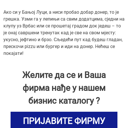
Ако си у Бањој Луци, а ниси пробао добар донер, то је
грешка. Узми га у лепињи са свим додатцима, сједни на
клупу уз Врбас или се прошетај градом док једеш – то
је онај савршени тренутак кад је све на свом мјесту:
укусно, јефтино и брзо. Сљедећи пут кад будеш гладан,
прескочи pizzu или бургер и иди на донер. Нећеш се
покајати!
Желите да се и Ваша
фирма нађе у нашем
бизнис каталогу ?
ПРИЈАВИТЕ ФИРМУ