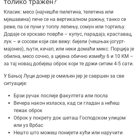
толико тражен?
Класик: месо (најчешће пилетина, телетина или
мјешавина) пече се на вертикалном ражњу, танко се
реже, па се пуни у топлу лепињу, сомун или тортиљу.
Додаје се хрскаво поврће – купус, парадајз, краставац,
лук – и сосови који све вежу: бијели (чешњак-јогурт-
мајонез), љути, кечап, или неки домаћи микс. Порција је
обилна, месо сочно, а цијена обично између 6 и 10 КМ –
за тај новац добијеш оброк који те држи ситим 4-5 сати.
У Бањој Луци донер је омиљен јер је савршен за све
ситуације:
Брзи ручак послије факултета или посла
Вечера након изласка, кад си гладан а нећеш
тежак оброк
Оброк у покрету док шеташ Господском улицом
или уз Врбас
Нешто што можеш понијети кући или наручити