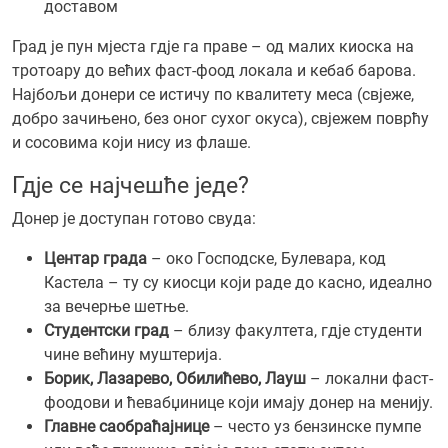
доставом
Град је пун мјеста гд‌је га праве – од малих киоска на
тротоару до већих фаст-фоод локала и кебаб барова.
Најбољи донери се истичу по квалитету меса (свјеже,
добро зачињено, без оног сухог окуса), свјежем поврћу
и сосовима који нису из флаше.
Гд‌је се најчешће једе?
Донер је доступан готово свуда:
Центар града
– око Господске, Булевара, код
Кастела – ту су киосци који раде до касно, идеално
за вечерње шетње.
Студентски град
– близу факултета, гд‌је студенти
чине већину муштерија.
Борик, Лазарево, Обилићево, Лауш
– локални фаст-
фоодови и ћевабџинице који имају донер на менију.
Главне саобраћајнице
– често уз бензинске пумпе