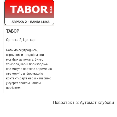
ТАБОР
Српска 2, Центар
Бавимо се уградњом,
сервисом и продајом сви
могућих аутомата, бинго
томбола, као и производње
све могуће пратеће опреме. За
све могуће информације
контактирајте нас и излазимо
у сусрет сваком Вашем
проблему.
Повратак на:
Аутомат клубови