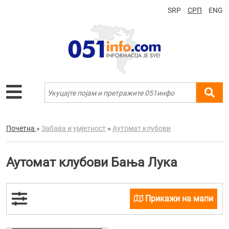
SRP
СРП
ENG
Почетна
»
Забава и умјетност
»
Аутомат клубови
Аутомат клубови Бања Лука
Прикажи на мапи