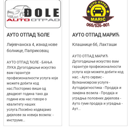
АУТО ОТПАД ЂОЛЕ
АУТО ОТПАД МАРИЋ
Лијевчанска 4, изнад нове
Клашнице бб, Лакташи
болнице, Паприковац
АУТО ОТПАД МАРИЋ
Дугогодишње искуство вам
АУТО ОТПАД ЂОЛЕ - БАЊА
гарантује професионалности
ЛУКА Дугогодишње искуство
услуга које можете добити код
вам гарантује
нас. - Ауто сервис -
професионалности услуга које
Вулканизерске услуге -
можете добити код
Аутодијагностика - Продаја и
нас.Постојимо више од
замјена возила - Продаја и
двадесет година тако да
уградња половних дијелова -
године иза нас говоре о
Ауто гуме продаја и уградња -
квалитету наших
Аут...
услуга.Посебно издвајамо
дијелове за новија возила: -
инструме...