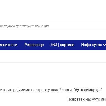
менитости
Референце
НФЦ картице
Инфо кутак
 критеријумима претраге у подобласти: "
Ауто лимарија
"
Повратак на:
Ауто ли