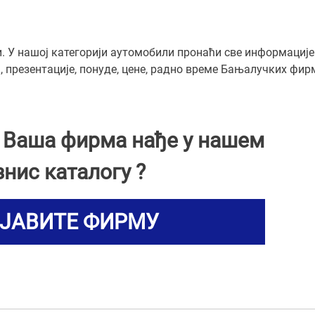
. У нашој категорији аутомобили пронаћи све информације
 презентације, понуде, цене, радно време Бањалучких фир
и Ваша фирма нађе у нашем
знис каталогу ?
ЈАВИТЕ ФИРМУ