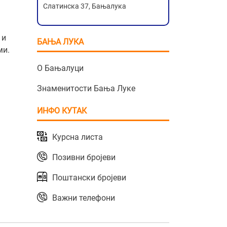
Слатинска 37, Бањалука
 и
БАЊА ЛУКА
ми.
О Бањалуци
Знаменитости Бања Луке
ИНФО КУТАК
Курсна листа
Позивни бројеви
Поштански бројеви
Важни телефони