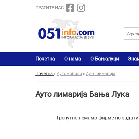
ПРАТИТЕ НАС:
Почетна
О нама
О Бањалуци
Зна
Почетна
»
Аутомобили
»
Ауто лимарија
Ауто лимарија Бања Лука
Тренутно немамо фирме по задатим