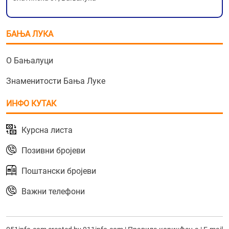
БАЊА ЛУКА
О Бањалуци
Знаменитости Бања Луке
ИНФО КУТАК
Курсна листа
Позивни бројеви
Поштански бројеви
Важни телефони