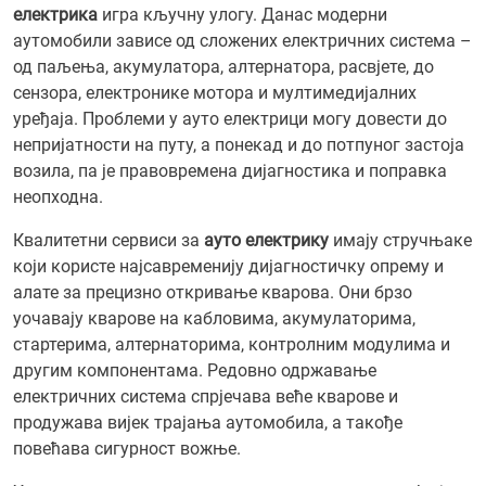
електрика
игра кључну улогу. Данас модерни
аутомобили зависе од сложених електричних система –
од паљења, акумулатора, алтернатора, расвјете, до
сензора, електронике мотора и мултимедијалних
уређаја. Проблеми у ауто електрици могу довести до
непријатности на путу, а понекад и до потпуног застоја
возила, па је правовремена дијагностика и поправка
неопходна.
Квалитетни сервиси за
ауто електрику
имају стручњаке
који користе најсавременију дијагностичку опрему и
алате за прецизно откривање кварова. Они брзо
уочавају кварове на кабловима, акумулаторима,
стартерима, алтернаторима, контролним модулима и
другим компонентама. Редовно одржавање
електричних система спрјечава веће кварове и
продужава вијек трајања аутомобила, а такође
повећава сигурност вожње.