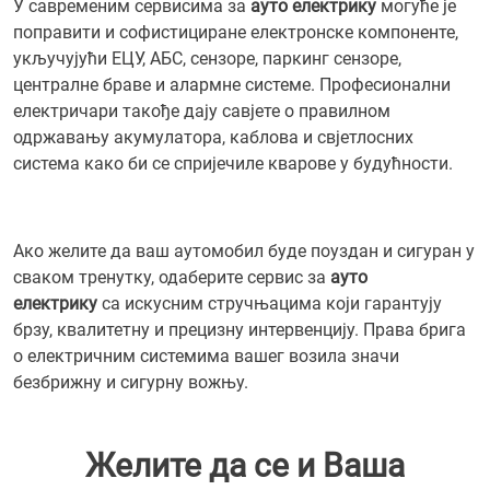
У савременим сервисима за
ауто електрику
могуће је
поправити и софистициране електронске компоненте,
укључујући ЕЦУ, АБС, сензоре, паркинг сензоре,
централне браве и алармне системе. Професионални
електричари такође дају савјете о правилном
одржавању акумулатора, каблова и свјетлосних
система како би се спријечиле кварове у будућности.
Ако желите да ваш аутомобил буде поуздан и сигуран у
сваком тренутку, одаберите сервис за
ауто
електрику
са искусним стручњацима који гарантују
брзу, квалитетну и прецизну интервенцију. Права брига
о електричним системима вашег возила значи
безбрижну и сигурну вожњу.
Желите да се и Ваша