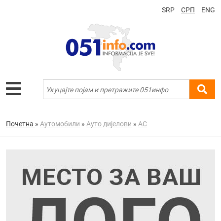
SRP
СРП
ENG
Почетна
»
Аутомобили
»
Ауто дијелови
»
AC