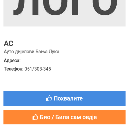
AC
Ауто дијелови Бања Лука
Адреса:
Телефон:
051/303-345
Похвалите
Био / Била сам овдје