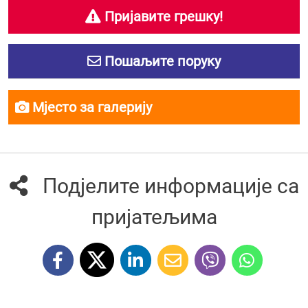
Пријавите грешку!
Пошаљите поруку
Мјесто за галерију
Подјелите информације са
пријатељима