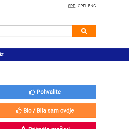
SRP
СРП
ENG
kt
Pohvalite
Bio / Bila sam ovdje