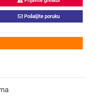
Prijavite grešku!
Pošaljite poruku
ima