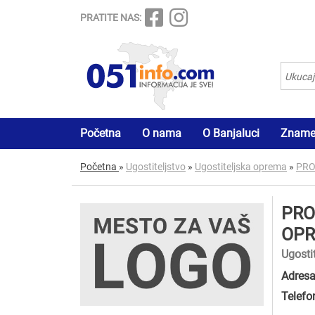
PRATITE NAS:
Početna
O nama
O Banjaluci
Znamen
Početna
»
Ugostiteljstvo
»
Ugostiteljska oprema
»
PRO
PRO
OPR
Ugosti
Adresa
Telefo