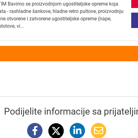
M Bavimo se proizvodnjom ugostiteljske opreme koja
ta - rashladne šankove, hladne retro pultove, proizvodnju
lne otvorene i zatvorene ugostiteljske opreme (nape,
tolove, vi...
Podijelite informacije sa prijatelj