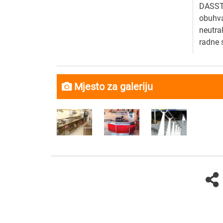
DASSTI
obuhva
neutra
radne s
Mjesto za galeriju