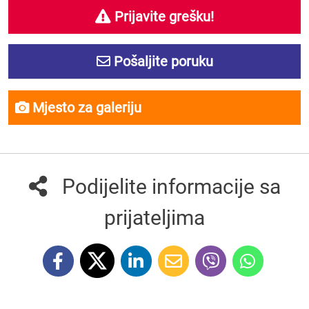
Prijavite grešku!
Pošaljite poruku
Mjesto za galeriju
Podijelite informacije sa
prijateljima