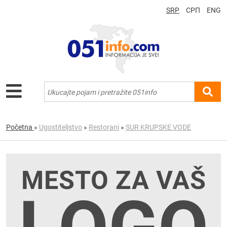
SRP
СРП
ENG
Početna
»
Ugostiteljstvo
»
Restorani
»
SUR KRUPSKE VODE