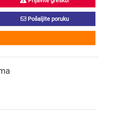
Prijavite grešku!
Pošaljite poruku
ima