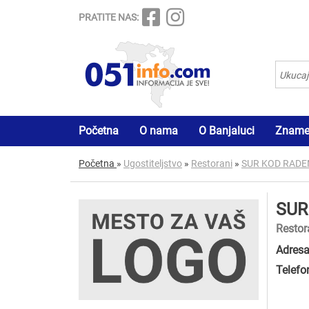
PRATITE NAS:
Početna
O nama
O Banjaluci
Znamen
Početna
»
Ugostiteljstvo
»
Restorani
»
SUR KOD RAD
SUR
Restor
Adresa
Telefo