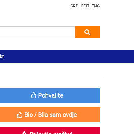
SRP
СРП
ENG
kt
Pohvalite
Bio / Bila sam ovdje