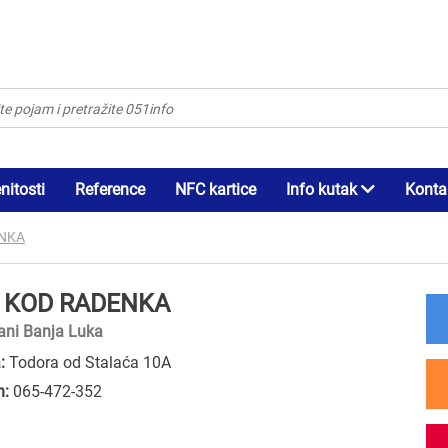
itosti
Reference
NFC kartice
Info kutak
Konta
ENKA
 KOD RADENKA
ani Banja Luka
:
Todora od Stalaća 10A
n:
065-472-352