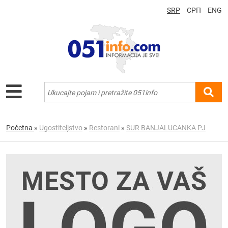
SRP
СРП
ENG
Početna
»
Ugostiteljstvo
»
Restorani
»
SUR BANJALUCANKA PJ