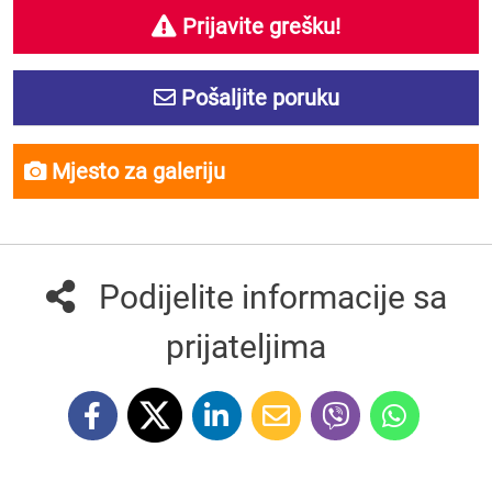
Prijavite grešku!
Pošaljite poruku
Mjesto za galeriju
Podijelite informacije sa
prijateljima