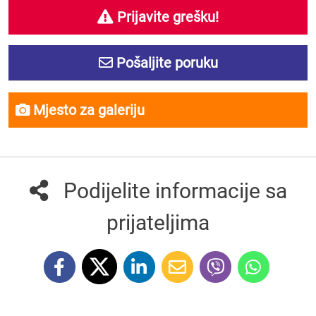
Prijavite grešku!
Pošaljite poruku
Mjesto za galeriju
Podijelite informacije sa
prijateljima