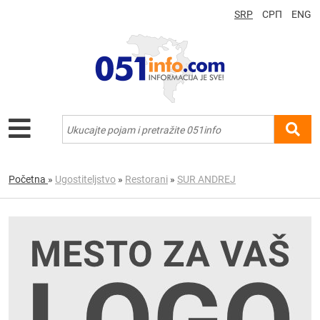
SRP
СРП
ENG
Početna
»
Ugostiteljstvo
»
Restorani
»
SUR ANDREJ