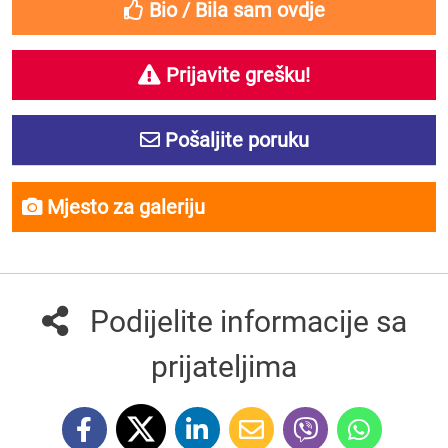
Bio / Bila sam ovdje
Prijavite grešku!
Pošaljite poruku
Mjesto za galeriju
Podijelite informacije sa
prijateljima