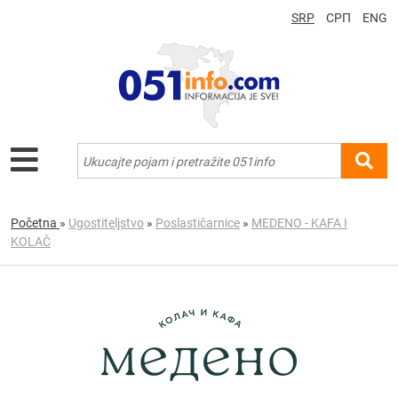
SRP
СРП
ENG
Početna
»
Ugostiteljstvo
»
Poslastičarnice
»
MEDENO - KAFA I
KOLAČ