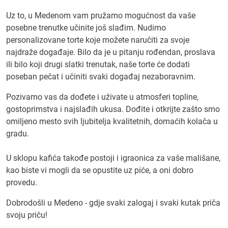
Uz to, u Medenom vam pružamo mogućnost da vaše
posebne trenutke učinite još slađim. Nudimo
personalizovane torte koje možete naručiti za svoje
najdraže događaje. Bilo da je u pitanju rođendan, proslava
ili bilo koji drugi slatki trenutak, naše torte će dodati
poseban pečat i učiniti svaki događaj nezaboravnim.
Pozivamo vas da dođete i uživate u atmosferi topline,
gostoprimstva i najslađih ukusa. Dođite i otkrijte zašto smo
omiljeno mesto svih ljubitelja kvalitetnih, domaćih kolača u
gradu.
U sklopu kafića takođe postoji i igraonica za vaše mališane,
kao biste vi mogli da se opustite uz piće, a oni dobro
provedu.
Dobrodošli u Medeno - gdje svaki zalogaj i svaki kutak priča
svoju priču!