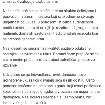
čine svaki zalogaj nezaboravnim.
Naša priča počinje sa strašću prema slatkim delicijama i
posvećenim timom majstora koji svakodnevno stvaraju
umjetnost od ukusa. S ponosom ističemo autentičnost
naših kolača, jer svaki od njih je rezultat pažljivog odabira
najfinijih, domaćih sastojaka i tradicionalnih recepata koji
se prenose generacijama.
Naši deserti su sinonim za kvalitet, pažljivo odabrane
sastojke i bezvremenski ukus. Domaći šarm prepliće se sa
savremenim pristupom, stvarajući autentičan prostor za
uživanje.
Izdvajamo se po inovacijama, uvek donoseći nove,
jedinstvene ukuse koji osvajaju srca naših gostiju. Uz to,
ponosno ističemo da smo prvi u gradu koji uvodi poslastice
koje nećete naći nigde drugdje. a vraćaju vam uspomene iz
djetinjstva. Naši kolači i slastice nisu samo hrana, već
iskustvo koje budi sva čula.