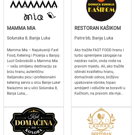
MAMMA MIA
RESTORAN KAŠIKOM
Solunska 8, Banja Luka
Patre bb, Banja Luka
Mamma Mia – Najukusniji Fast
Ako tražite FAST FOOD hranu i
Food, Ketering i Picerija u Banjoj
turbo spremljene zalogaje na
Luci! Dobrodošli u Mamma Mia
nezdrav način, onda niste na
– vašu omiljenu destinaciju za
pravom mjestu. Ali, ako tražite
brzu hranu, autentičnu
istinski kvalitetnu hranu,
italijansku picu i profesionalni
domaćinski odnos, brižljivo
ketering servis u srcu Banje Luke!
upakovane obroke, topao
Nalazimo se u ulici Solunska 8,
ambijent i odlučite se boraviti u
Banja Luka,...
Kaš'kom, na pravom ste mje...