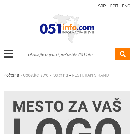
SRP
СРП
ENG
Početna
»
Ugostiteljstvo
»
Ketering
»
RESTORAN SIRANO