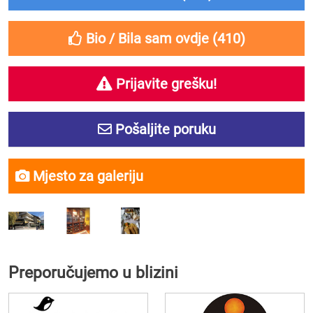
Bio / Bila sam ovdje (
410
)
Prijavite grešku!
Pošaljite poruku
Mjesto za galeriju
Preporučujemo u blizini