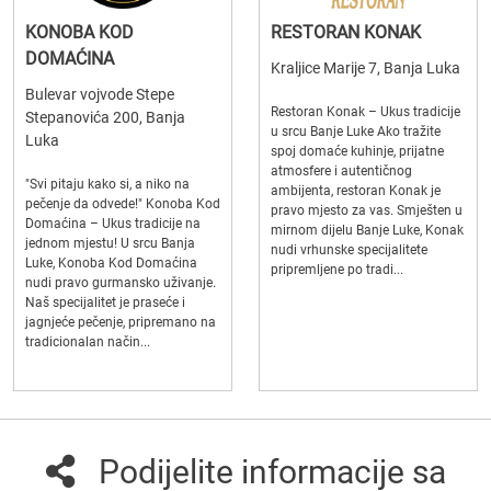
KONOBA KOD
RESTORAN KONAK
DOMAĆINA
Kraljice Marije 7, Banja Luka
Bulevar vojvode Stepe
Restoran Konak – Ukus tradicije
Stepanovića 200, Banja
u srcu Banje Luke Ako tražite
Luka
spoj domaće kuhinje, prijatne
atmosfere i autentičnog
"Svi pitaju kako si, a niko na
ambijenta, restoran Konak je
pečenje da odvede!" Konoba Kod
pravo mjesto za vas. Smješten u
Domaćina – Ukus tradicije na
mirnom dijelu Banje Luke, Konak
jednom mjestu! U srcu Banja
nudi vrhunske specijalitete
Luke, Konoba Kod Domaćina
pripremljene po tradi...
nudi pravo gurmansko uživanje.
Naš specijalitet je praseće i
jagnjeće pečenje, pripremano na
tradicionalan način...
Podijelite informacije sa