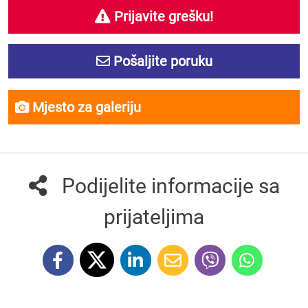
Prijavite grešku!
Pošaljite poruku
Mjesto za galeriju
Podijelite informacije sa
prijateljima