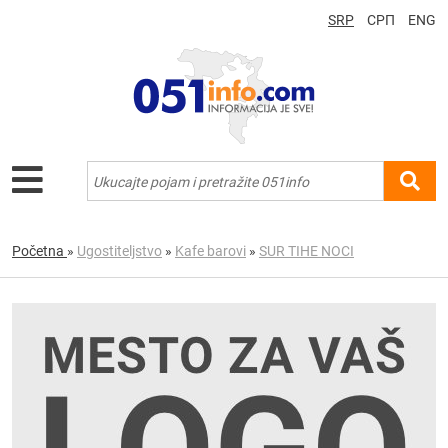
SRP
СРП
ENG
Početna
»
Ugostiteljstvo
»
Kafe barovi
»
SUR TIHE NOCI