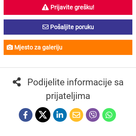
Prijavite grešku!
Pošaljite poruku
Mjesto za galeriju
Podijelite informacije sa
prijateljima