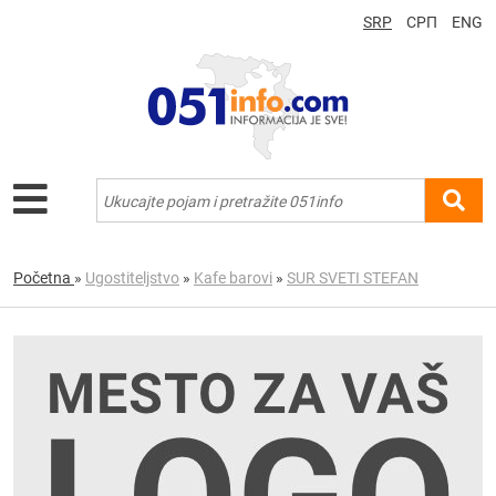
SRP
СРП
ENG
Početna
»
Ugostiteljstvo
»
Kafe barovi
»
SUR SVETI STEFAN