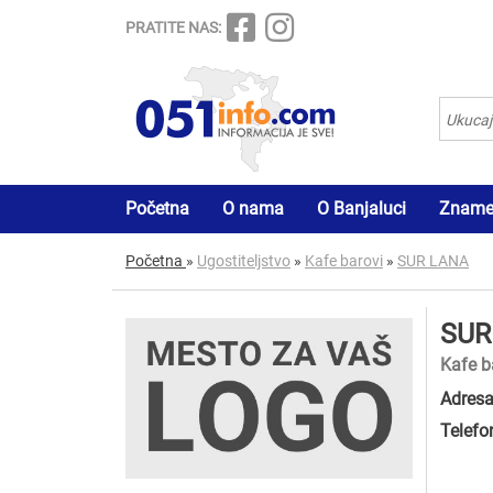
PRATITE NAS:
Početna
O nama
O Banjaluci
Znamen
Početna
»
Ugostiteljstvo
»
Kafe barovi
»
SUR LANA
SUR
Kafe b
Adresa
Telefo