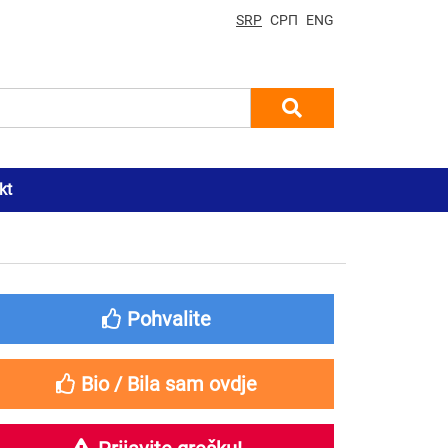
SRP
СРП
ENG
kt
Pohvalite
Bio / Bila sam ovdje