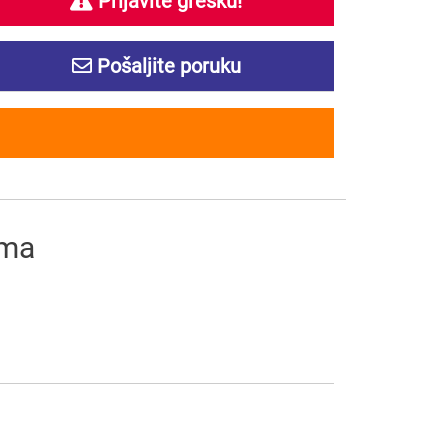
Prijavite grešku!
Pošaljite poruku
ima